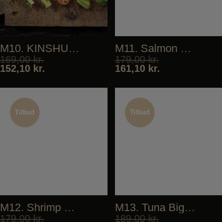
M10. KINSHU (vegan)
M11. Salmon Biggie
169,00
kr.
179,00
kr.
152,10
kr.
161,10
kr.
Tilbud
Tilbud
Tilbud
Tilbud
M12. Shrimp Biggie
M13. Tuna Biggie
179,00
kr.
189,00
kr.