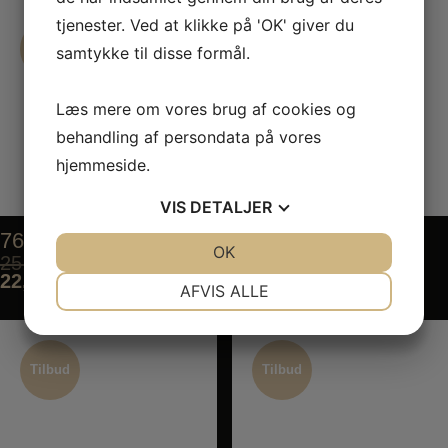
tjenester. Ved at klikke på 'OK' giver du
Tilbud
Tilbud
samtykke til disse formål.
Tilbud
Tilbud
Læs mere om vores brug af cookies og
behandling af persondata på vores
hjemmeside.
VIS
DETALJER
76. Chicken Stick
77. Yakitori Stick
JA
NEJ
OK
JA
NEJ
25,00
kr.
25,00
kr.
22,50
kr.
22,50
kr.
NØDVENDIGE
PRÆFERENCER
AFVIS ALLE
JA
NEJ
JA
NEJ
MARKETING
STATISTIK
Tilbud
Tilbud
Tilbud
Tilbud