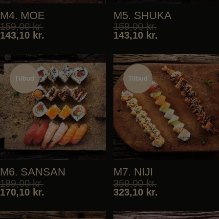
M4. MOE
M5. SHUKA
159,00
kr.
159,00
kr.
143,10
kr.
143,10
kr.
Tilbud
Tilbud
Tilbud
Tilbud
M6. SANSAN
M7. NIJI
189,00
kr.
359,00
kr.
170,10
kr.
323,10
kr.