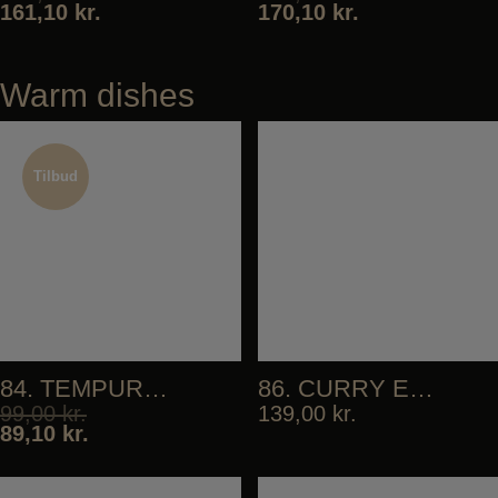
161,10
kr.
170,10
kr.
Warm dishes
Tilbud
Tilbud
84. TEMPURA VEGETABLES
86. CURRY EBI FRY
99,00
kr.
139,00
kr.
89,10
kr.