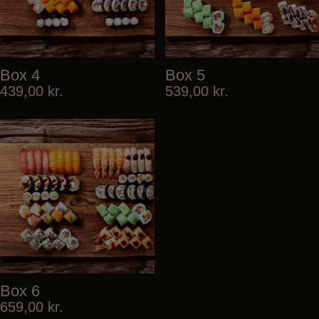
Box 4
Box 5
439,00
kr.
539,00
kr.
Box 6
659,00
kr.