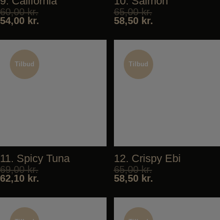
9. California
10. Salmon
60,00
kr.
65,00
kr.
54,00
kr.
58,50
kr.
Tilbud
Tilbud
Tilbud
Tilbud
11. Spicy Tuna
12. Crispy Ebi
69,00
kr.
65,00
kr.
62,10
kr.
58,50
kr.