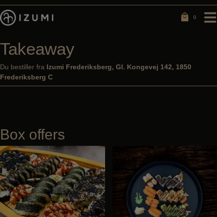
Hop
til
0
0
indholdet
Takeaway
Du bestiller fra
Izumi Frederiksberg, Gl. Kongevej 142, 1850
Frederiksberg C
Box offers