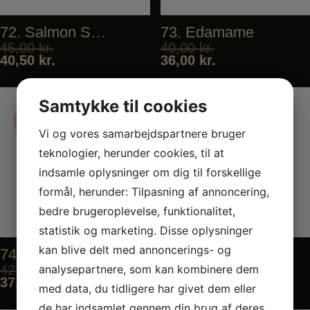
72. Salmon Salad
73. Edamame
45,00
kr.
40,00
kr.
40,50
kr.
36,00
kr.
Samtykke til cookies
Tilbud
Tilbud
Vi og vores samarbejdspartnere bruger
Tilbud
Tilbud
teknologier, herunder cookies, til at
indsamle oplysninger om dig til forskellige
formål, herunder: Tilpasning af annoncering,
bedre brugeroplevelse, funktionalitet,
statistik og marketing. Disse oplysninger
kan blive delt med annoncerings- og
74. Spicy Edamame
75. Miso Soup
analysepartnere, som kan kombinere dem
42,00
kr.
25,00
kr.
37,80
kr.
22,50
kr.
med data, du tidligere har givet dem eller
de har indsamlet gennem din brug af deres